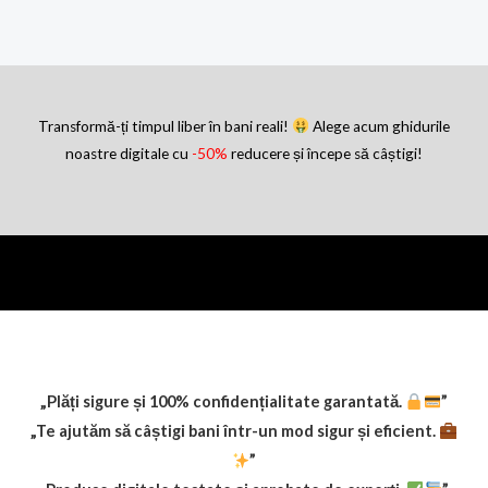
Transformă-ți timpul liber în bani reali!
Alege acum ghidurile
noastre digitale cu
-50%
reducere și începe să câștigi!
„Plăți sigure și 100% confidențialitate garantată.
”
„Te ajutăm să câștigi bani într-un mod sigur și eficient.
”