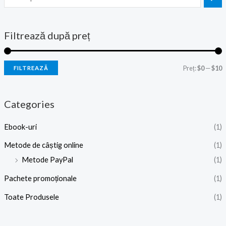
Filtrează după preț
Preț:
$0
—
$10
FILTREAZĂ
Categories
Ebook-uri
(1)
Metode de câștig online
(1)
Metode PayPal
(1)
Pachete promoționale
(1)
Toate Produsele
(1)