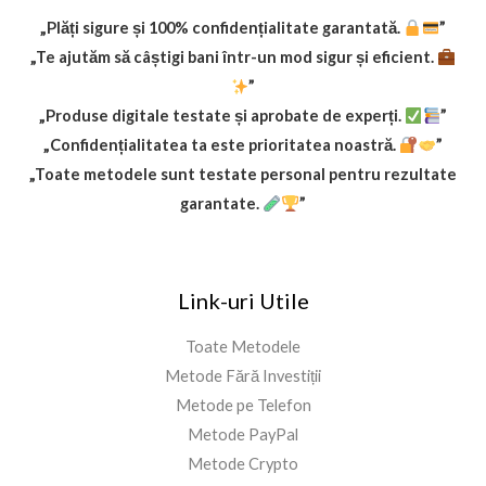
$
.
1
9
„Plăți sigure și 100% confidențialitate garantată.
”
9
9
„Te ajutăm să câștigi bani într-un mod sigur și eficient.
.
.
”
9
„Produse digitale testate și aprobate de experți.
”
9
.
„Confidențialitatea ta este prioritatea noastră.
”
„Toate metodele sunt testate personal pentru rezultate
garantate.
”
Link-uri Utile
Toate Metodele
Metode Fără Investiții
Metode pe Telefon
Metode PayPal
Metode Crypto