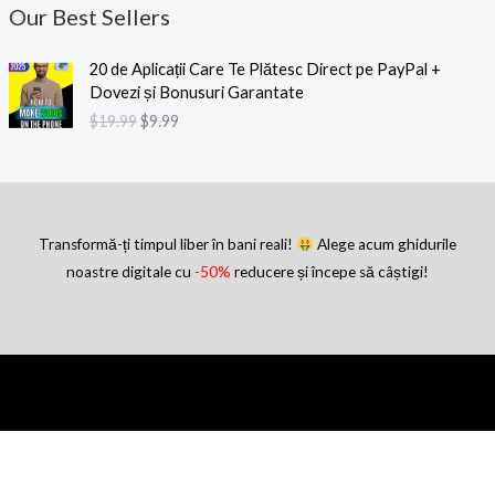
Our Best Sellers
P
P
20 de Aplicații Care Te Plătesc Direct pe PayPal +
r
r
Dovezi și Bonusuri Garantate
e
e
$
19.99
$
9.99
ț
ț
u
u
l
l
i
c
n
u
i
r
Transformă-ți timpul liber în bani reali!
Alege acum ghidurile
ț
e
noastre digitale cu
-50%
reducere și începe să câștigi!
i
n
a
t
l
e
a
s
f
t
o
e
s
:
t
$
:
9