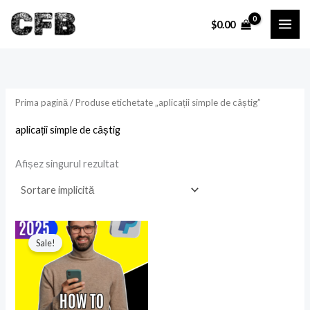
Skip
P
P
$
0.00
to
r
r
content
e
e
ț
ț
Prima pagină
/ Produse etichetate „aplicații simple de câștig”
i
a
aplicații simple de câștig
n
x
i
i
Afișez singurul rezultat
Prețul
Prețul
inițial
curent
Sale!
a
este:
fost:
$9.99.
$19.99.