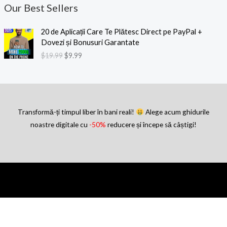
Our Best Sellers
P
P
20 de Aplicații Care Te Plătesc Direct pe PayPal +
r
r
Dovezi și Bonusuri Garantate
e
e
$
19.99
$
9.99
ț
ț
u
u
l
l
i
c
n
u
i
r
Transformă-ți timpul liber în bani reali!
Alege acum ghidurile
ț
e
noastre digitale cu
-50%
reducere și începe să câștigi!
i
n
a
t
l
e
a
s
f
t
o
e
s
:
t
$
:
9