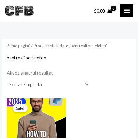
Skip
P
P
$
0.00
to
r
r
content
e
e
ț
ț
Prima pagină
/ Produse etichetate „bani reali pe telefon”
i
a
bani reali pe telefon
n
x
i
i
Afișez singurul rezultat
Prețul
Prețul
inițial
curent
Sale!
a
este:
fost:
$9.99.
$19.99.