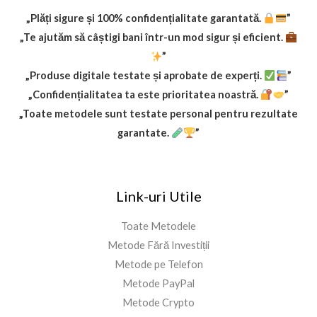
$
.
1
9
„Plăți sigure și 100% confidențialitate garantată.
”
9
9
„Te ajutăm să câștigi bani într-un mod sigur și eficient.
.
.
”
9
„Produse digitale testate și aprobate de experți.
”
9
.
„Confidențialitatea ta este prioritatea noastră.
”
„Toate metodele sunt testate personal pentru rezultate
garantate.
”
Link-uri Utile
Toate Metodele
Metode Fără Investiții
Metode pe Telefon
Metode PayPal
Metode Crypto