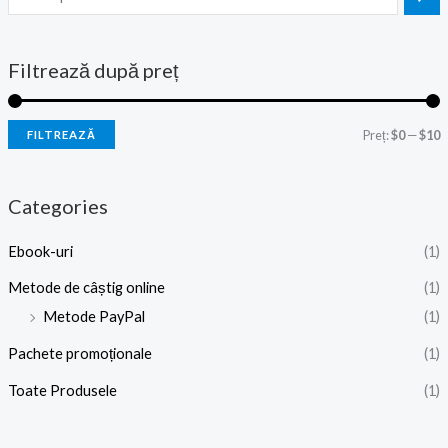
Filtrează după preț
Preț:
$0
—
$10
FILTREAZĂ
Categories
Ebook-uri
(1)
Metode de câștig online
(1)
Metode PayPal
(1)
Pachete promoționale
(1)
Toate Produsele
(1)