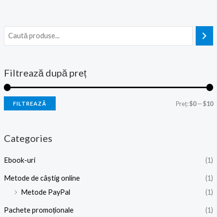
Filtrează după preț
Preț:
$0
—
$10
FILTREAZĂ
Categories
Ebook-uri
(1)
Metode de câștig online
(1)
Metode PayPal
(1)
Pachete promoționale
(1)