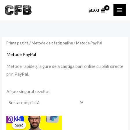
Skip
P
P
$
0.00
to
r
r
content
e
e
ț
ț
Prima pagină
/
Metode de câștig online
/ Metode PayPal
i
a
Metode PayPal
n
x
i
i
Metode rapide și sigure de a câștiga bani online cu plăți directe
prin PayPal.
Afișez singurul rezultat
Prețul
Prețul
inițial
curent
Sale!
a
este: