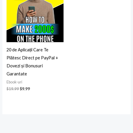
fost:
$9.99.
$19.99.
20 de Aplicații Care Te
Plătesc Direct pe PayPal +
Dovezi și Bonusuri
Garantate
Ebook-uri
$
19.99
$
9.99