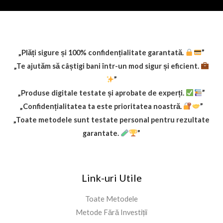
s
:
t
$
:
9
$
.
1
9
„Plăți sigure și 100% confidențialitate garantată.
”
9
9
„Te ajutăm să câștigi bani într-un mod sigur și eficient.
.
.
”
9
„Produse digitale testate și aprobate de experți.
”
9
.
„Confidențialitatea ta este prioritatea noastră.
”
„Toate metodele sunt testate personal pentru rezultate
garantate.
”
Link-uri Utile
Toate Metodele
Metode Fără Investiții