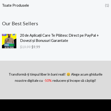
Toate Produsele
(1)
Our Best Sellers
P
P
20 de Aplicații Care Te Plătesc Direct pe PayPal +
r
r
Dovezi și Bonusuri Garantate
e
e
$
19.99
$
9.99
ț
ț
u
u
l
l
i
c
n
u
i
r
Transformă-ți timpul liber în bani reali!
Alege acum ghidurile
ț
e
noastre digitale cu
-50%
reducere și începe să câștigi!
i
n
a
t
l
e
a
s
f
t
o
e