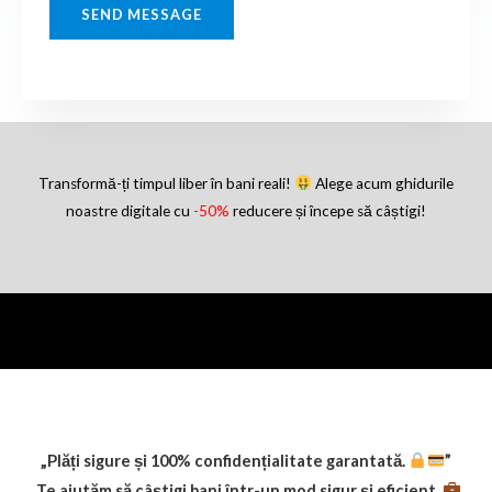
SEND MESSAGE
Transformă-ți timpul liber în bani reali!
Alege acum ghidurile
noastre digitale cu
-50%
reducere și începe să câștigi!
„Plăți sigure și 100% confidențialitate garantată.
”
„Te ajutăm să câștigi bani într-un mod sigur și eficient.