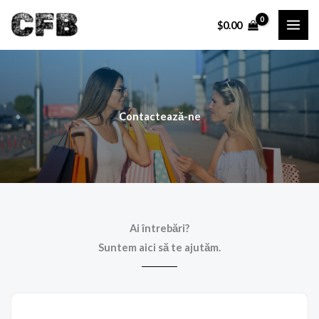
Skip
$
0.00
to
content
Contactează-ne
Ai întrebări?
Suntem aici să te ajutăm.