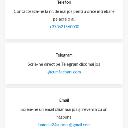
Telefon
Contactează-ne la nr. de mai jos pentru orice întrebare
pe acre o ai.
+373621560000
Telegram
Scrie-ne direct pe Telegram click mai jos
@cumfacbani.com
Email
Screie-ne un email chiar mai jos și revenim cu un
răspuns
ipmedia24suport@gmail.com