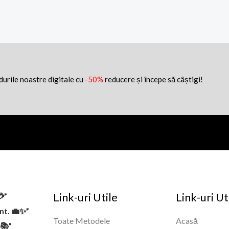
idurile noastre digitale cu
-50%
reducere și începe să câștigi!
Link-uri Utile
Link-uri Ut
💳”
ent. 💼✨”
Toate Metodele
Acasă
✅📚”