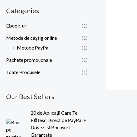
Categories
Ebook-uri
(1)
Metode de câștig online
(1)
Metode PayPal
(1)
Pachete promoționale
(1)
Toate Produsele
(1)
Our Best Sellers
P
P
20 de Aplicații Care Te
r
r
Plătesc Direct pe PayPal +
e
e
Dovezi și Bonusuri
ț
ț
Garantate