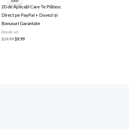
Sale!
a
este:
20 de Aplicații Care Te Plătesc
fost:
$9.99.
$19.99.
Direct pe PayPal + Dovezi și
Bonusuri Garantate
Ebook-uri
$
19.99
$
9.99