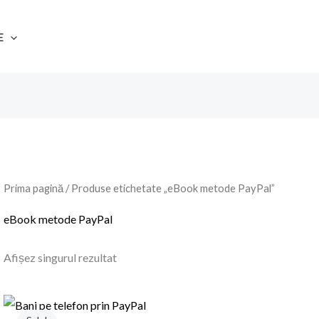
E
Prima pagină
/ Produse etichetate „eBook metode PayPal”
eBook metode PayPal
Afișez singurul rezultat
Prețul
Prețul
inițial
curent