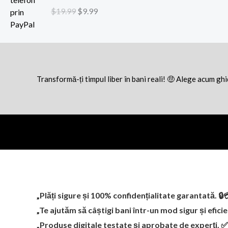
u
u
$
19.99
$
9.99
l
l
i
c
n
u
i
r
ț
e
i
n
Transformă-ți timpul liber în bani reali! 🤑 Alege acum gh
a
t
l
e
a
s
f
t
o
e
s
:
t
$
:
9
$
.
„Plăți sigure și 100% confidențialitate garantată. 🔒
1
9
„Te ajutăm să câștigi bani într-un mod sigur și efici
9
9
.
.
„Produse digitale testate și aprobate de experți. 