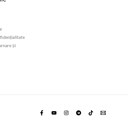
e
fidențialitate
urnare și