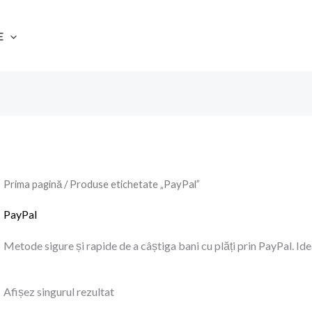
E
Prima pagină
/ Produse etichetate „PayPal”
PayPal
Metode sigure și rapide de a câștiga bani cu plăți prin PayPal. Idea
Afișez singurul rezultat