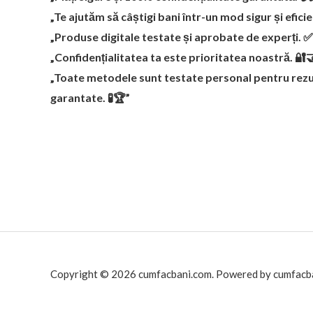
1
9
„Te ajutăm să câștigi bani într-un mod sigur și efici
9
9
.
.
„Produse digitale testate și aprobate de experți. 
9
„Confidențialitatea ta este prioritatea noastră. 🔐
9
„Toate metodele sunt testate personal pentru rezu
.
garantate. 🧪🏆”
Copyright © 2026 cumfacbani.com. Powered by cumfacb