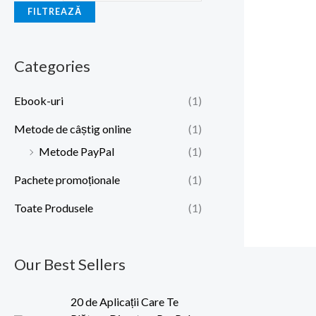
FILTREAZĂ
Categories
Ebook-uri
(1)
Metode de câștig online
(1)
Metode PayPal
(1)
Pachete promoționale
(1)
Toate Produsele
(1)
Our Best Sellers
P
P
20 de Aplicații Care Te
r
r