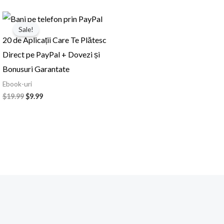
Prețul
Prețul
inițial
curent
Sale!
a
este:
20 de Aplicații Care Te Plătesc
fost:
$9.99.
$19.99.
Direct pe PayPal + Dovezi și
Bonusuri Garantate
Ebook-uri
$
19.99
$
9.99