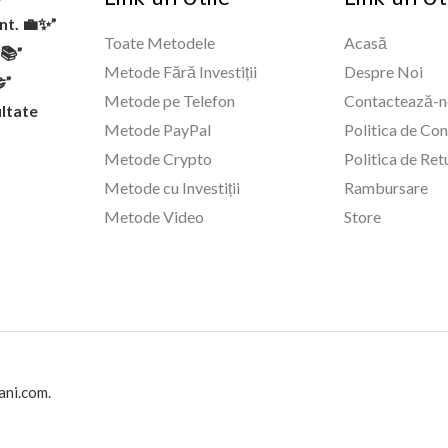
ent. 💼✨”
Toate Metodele
Acasă
✅📚”
Metode Fără Investiții
Despre Noi
”
Metode pe Telefon
Contactează-n
ltate
Metode PayPal
Politica de Con
Metode Crypto
Politica de Ret
Metode cu Investiții
Rambursare
Metode Video
Store
ani.com.