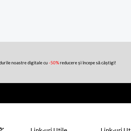
idurile noastre digitale cu
-50%
reducere și începe să câștigi!
Link-uri Utile
Link-uri Ut
💳”