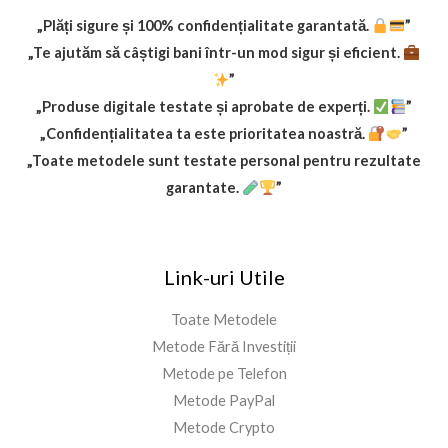
$
.
1
9
„Plăți sigure și 100% confidențialitate garantată.
”
9
9
„Te ajutăm să câștigi bani într-un mod sigur și eficient.
.
.
”
9
„Produse digitale testate și aprobate de experți.
”
9
.
„Confidențialitatea ta este prioritatea noastră.
”
„Toate metodele sunt testate personal pentru rezultate
garantate.
”
Link-uri Utile
Toate Metodele
Metode Fără Investiții
Metode pe Telefon
Metode PayPal
Metode Crypto