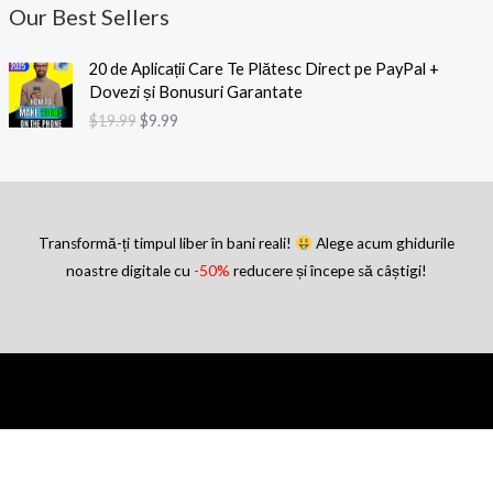
Our Best Sellers
P
P
20 de Aplicații Care Te Plătesc Direct pe PayPal +
r
r
Dovezi și Bonusuri Garantate
e
e
$
19.99
$
9.99
ț
ț
u
u
l
l
i
c
n
u
i
r
Transformă-ți timpul liber în bani reali!
Alege acum ghidurile
ț
e
noastre digitale cu
-50%
reducere și începe să câștigi!
i
n
a
t
l
e
a
s
f
t
o
e
s
:
t
$
:
9