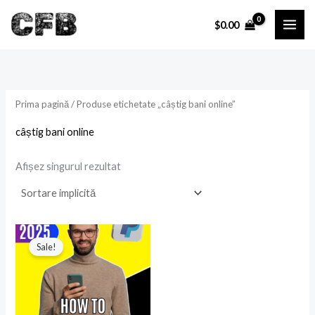
Skip
P
P
$
0.00
to
r
r
content
e
e
ț
ț
Prima pagină
/ Produse etichetate „câștig bani online”
i
a
câștig bani online
n
x
i
i
Afișez singurul rezultat
Prețul
Prețul
inițial
curent
Sale!
a
este:
fost:
$9.99.
$19.99.