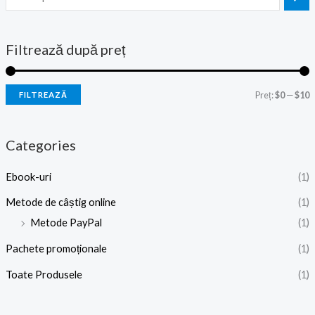
Filtrează după preț
Preț:
$0
—
$10
FILTREAZĂ
Categories
Ebook-uri
(1)
Metode de câștig online
(1)
Metode PayPal
(1)
Pachete promoționale
(1)
Toate Produsele
(1)