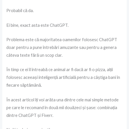
Probabil că da.
Ei bine, exact asta este ChatGPT.
Problema este că majoritatea oamenilor folosesc ChatGPT
doar pentru a pune întrebări amuzante sau pentru a genera
câteva texte fără un scop clar.
În timp ce ei îl întreabă ce animal ar fi dacă ar fi o pizza, alții
folosesc aceeași inteligență artificială pentru a câștiga bani în
fiecare săptămână.
În acest articol îți voi arăta una dintre cele mai simple metode
pe care le recomand în două mii douăzeci și șase: combinația
dintre ChatGPT și Fiverr.