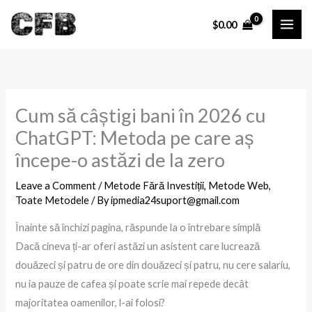
Skip
$
0.00
to
content
Cum să câștigi bani în 2026 cu
ChatGPT: Metoda pe care aș
începe-o astăzi de la zero
Leave a Comment
/
Metode Fără Investiții
,
Metode Web
,
Toate Metodele
/ By
ipmedia24suport@gmail.com
Înainte să închizi pagina, răspunde la o întrebare simplă
Dacă cineva ți-ar oferi astăzi un asistent care lucrează
douăzeci și patru de ore din douăzeci și patru, nu cere salariu,
nu ia pauze de cafea și poate scrie mai repede decât
majoritatea oamenilor, l-ai folosi?