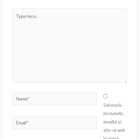
Type
here..
Name*
Salvează-
mi numele,
Email*
emailul și
site-ul web
în acest