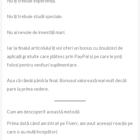
Nu îți trebuie experiență.
Nu îți trebuie studii speciale.
Nu ai nevoie de investiții mari.
Iar la finalul articolului îți voi oferi un bonus cu douăzeci de
aplicații gratuite care plătesc prin PayPal și pe care le poți
folosi pentru venituri suplimentare.
Așa că rămâi până la final. Bonusul valorează mai mult decât
pare la prima vedere.
Cum am descoperit această metodă
Prima dată când am intrat pe Fiverr, am avut aceeași reacție pe
care o au mulți începători.