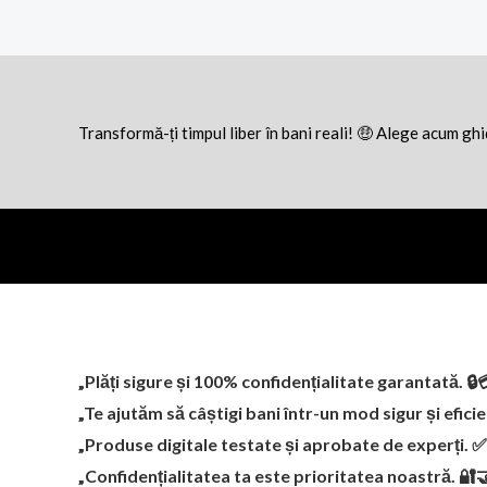
Transformă-ți timpul liber în bani reali! 🤑 Alege acum gh
„Plăți sigure și 100% confidențialitate garantată. 🔒
„Te ajutăm să câștigi bani într-un mod sigur și efici
„Produse digitale testate și aprobate de experți. 
„Confidențialitatea ta este prioritatea noastră. 🔐