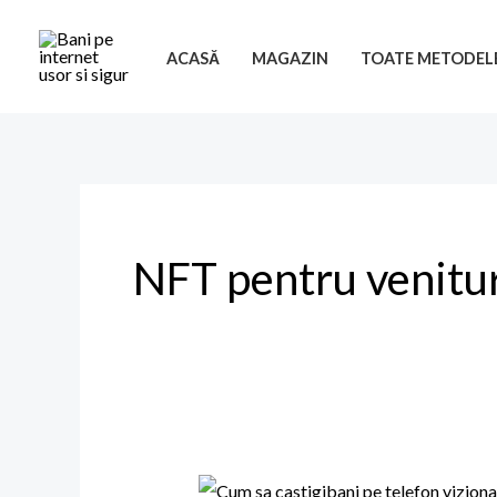
Skip
to
ACASĂ
MAGAZIN
TOATE METODEL
content
NFT pentru venitur
Cum