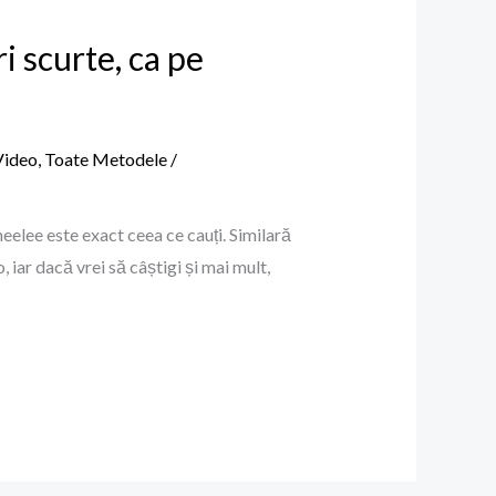
i scurte, ca pe
Video
,
Toate Metodele
/
eelee este exact ceea ce cauți. Similară
 iar dacă vrei să câștigi și mai mult,