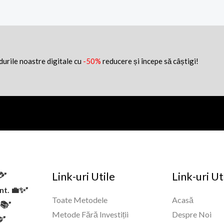
idurile noastre digitale cu
-50%
reducere și începe să câștigi!
Link-uri Utile
Link-uri Ut
💳”
ent. 💼✨”
Toate Metodele
Acasă
✅📚”
Metode Fără Investiții
Despre Noi
”