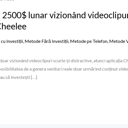
 2500$ lunar vizionând videoclipur
 Cheelee
u Investiții
,
Metode Fără Investiții
,
Metode pe Telefon
,
Metode 
oar vizionând videoclipuri scurte și distractive, atunci aplicația Ch
sibilitatea de a genera venituri reale doar urmărind conținut video,
sau să investești […]