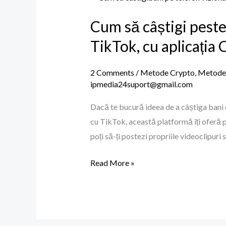
să
Cum să câștigi peste
câștigi
peste
TikTok, cu aplicația
2500$
lunar
2 Comments
/
Metode Crypto
,
Metode c
vizionând
ipmedia24suport@gmail.com
videoclipuri
Dacă te bucură ideea de a câștiga bani d
scurte,
cu TikTok, această platformă îți oferă po
ca
poți să-ți postezi propriile videoclipuri 
pe
TikTok,
Read More »
cu
aplicația
Cheelee