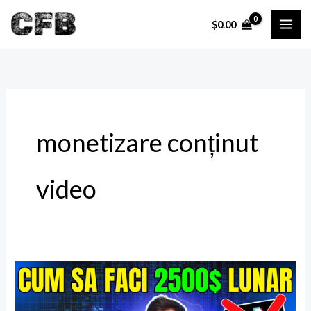
Skip
$
0.00
to
content
monetizare conținut
video
Cum
să
câștigi