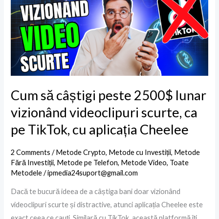
peste
2500$
lunar
vizionând
videoclipuri
scurte,
ca
Cum să câștigi peste 2500$ lunar
pe
vizionând videoclipuri scurte, ca
TikTok,
pe TikTok, cu aplicația Cheelee
cu
aplicația
2 Comments
/
Metode Crypto
,
Metode cu Investiții
,
Metode
Cheelee
Fără Investiții
,
Metode pe Telefon
,
Metode Video
,
Toate
Metodele
/
ipmedia24suport@gmail.com
Dacă te bucură ideea de a câștiga bani doar vizionând
videoclipuri scurte și distractive, atunci aplicația Cheelee este
exact ceea ce cauți. Similară cu TikTok, această platformă îți