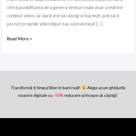
oferă posibilitatea de a genera venituri reale doar urmărind
conținut video, iar dacă vrei să câștigi și mai mult, poți să-ți
postezi propriile videoclipuri sau să investești […]
Read More »
Transformă-ți timpul liber în bani reali!
Alege acum ghidurile
noastre digitale cu
-50%
reducere și începe să câștigi!