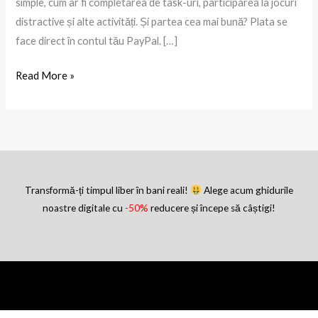
simple, cum ar fi completarea de task-uri, participarea la jocuri
distractive și alte activități. Și partea cea mai bună? Plata se
face direct în contul tău PayPal. […]
Read More »
Transformă-ți timpul liber în bani reali!
Alege acum ghidurile
noastre digitale cu
-50%
reducere și începe să câștigi!