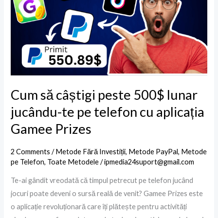
peste
500$
lunar
jucându-
te
pe
telefon
Cum să câștigi peste 500$ lunar
cu
jucându-te pe telefon cu aplicația
aplicația
Gamee Prizes
Gamee
Prizes
2 Comments
/
Metode Fără Investiții
,
Metode PayPal
,
Metode
pe Telefon
,
Toate Metodele
/
ipmedia24suport@gmail.com
Te-ai gândit vreodată că timpul petrecut pe telefon jucând
jocuri poate deveni o sursă reală de venit? Gamee Prizes este
o aplicație revoluționară care îți plătește pentru activități