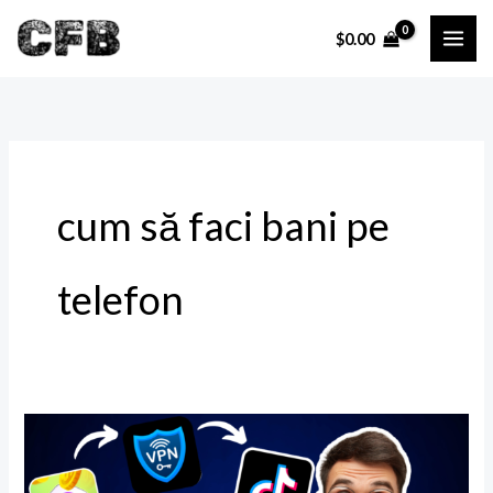
Skip
$
0.00
to
content
cum să faci bani pe
telefon
Cum
să
câștigi