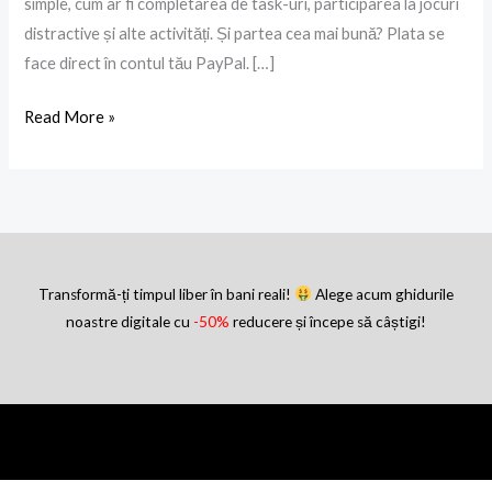
simple, cum ar fi completarea de task-uri, participarea la jocuri
distractive și alte activități. Și partea cea mai bună? Plata se
face direct în contul tău PayPal. […]
Read More »
Transformă-ți timpul liber în bani reali!
Alege acum ghidurile
noastre digitale cu
-50%
reducere și începe să câștigi!