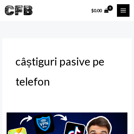
Skip
$
0.00
to
content
câștiguri pasive pe
telefon
Cum
să
câștigi