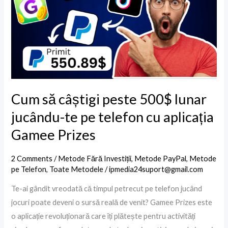
peste
500$
lunar
jucându-
te
pe
telefon
Cum să câștigi peste 500$ lunar
cu
jucându-te pe telefon cu aplicația
aplicația
Gamee Prizes
Gamee
Prizes
2 Comments
/
Metode Fără Investiții
,
Metode PayPal
,
Metode
pe Telefon
,
Toate Metodele
/
ipmedia24suport@gmail.com
Te-ai gândit vreodată că timpul petrecut pe telefon jucând
jocuri poate deveni o sursă reală de venit? Gamee Prizes este
o aplicație revoluționară care îți plătește pentru activități