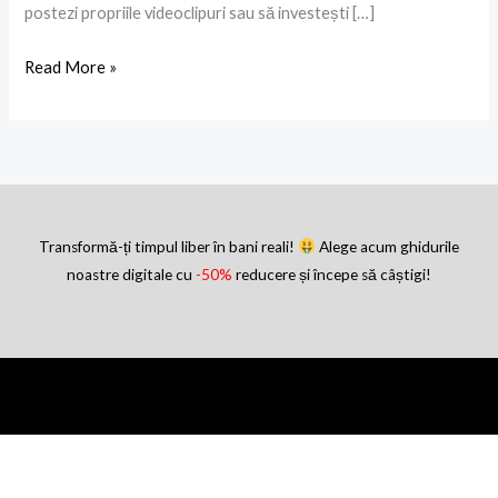
postezi propriile videoclipuri sau să investești […]
Read More »
Transformă-ți timpul liber în bani reali!
Alege acum ghidurile
noastre digitale cu
-50%
reducere și începe să câștigi!