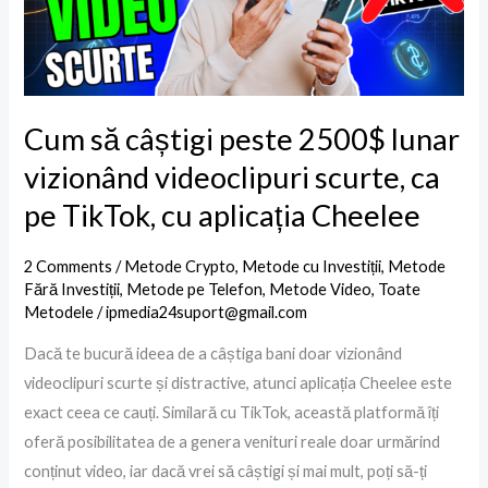
lunar
vizionând
videoclipuri
scurte,
ca
Cum să câștigi peste 2500$ lunar
pe
vizionând videoclipuri scurte, ca
TikTok,
pe TikTok, cu aplicația Cheelee
cu
aplicația
2 Comments
/
Metode Crypto
,
Metode cu Investiții
,
Metode
Cheelee
Fără Investiții
,
Metode pe Telefon
,
Metode Video
,
Toate
Metodele
/
ipmedia24suport@gmail.com
Dacă te bucură ideea de a câștiga bani doar vizionând
videoclipuri scurte și distractive, atunci aplicația Cheelee este
exact ceea ce cauți. Similară cu TikTok, această platformă îți
oferă posibilitatea de a genera venituri reale doar urmărind
conținut video, iar dacă vrei să câștigi și mai mult, poți să-ți