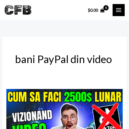
Skip
$
0.00
to
content
bani PayPal din video
Cum
să
câștigi
peste
2500$