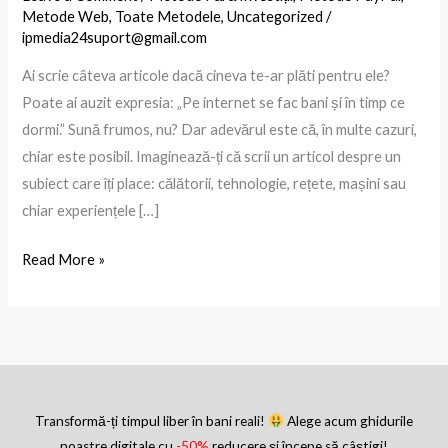
Medium
Metode Web
,
Toate Metodele
,
Uncategorized
/
scriind
ipmedia24suport@gmail.com
articole
Ai scrie câteva articole dacă cineva te-ar plăti pentru ele?
în
Poate ai auzit expresia: „Pe internet se fac bani și în timp ce
2026
dormi.” Sună frumos, nu? Dar adevărul este că, în multe cazuri,
–
chiar este posibil. Imaginează-ți că scrii un articol despre un
Ghid
subiect care îți place: călătorii, tehnologie, rețete, mașini sau
complet
chiar experiențele […]
pentru
începători
Read More »
Transformă-ți timpul liber în bani reali!
Alege acum ghidurile
noastre digitale cu
-50%
reducere și începe să câștigi!