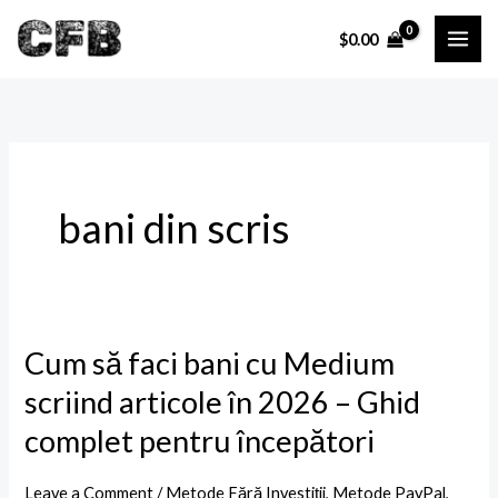
Skip
$
0.00
to
content
bani din scris
Cum să faci bani cu Medium
Cum
să
scriind articole în 2026 – Ghid
faci
complet pentru începători
bani
cu
Leave a Comment
/
Metode Fără Investiții
,
Metode PayPal
,