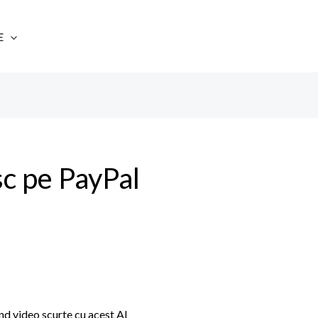
E
esc pe PayPal