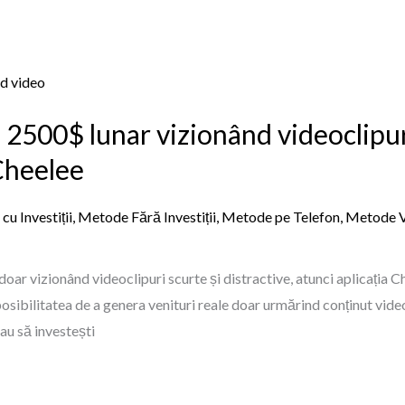
 2500$ lunar vizionând videoclipur
 Cheelee
u Investiții
,
Metode Fără Investiții
,
Metode pe Telefon
,
Metode 
oar vizionând videoclipuri scurte și distractive, atunci aplicația Ch
sibilitatea de a genera venituri reale doar urmărind conținut video,
sau să investești