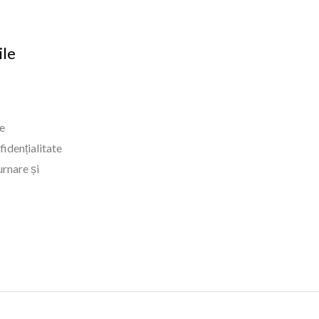
ile
e
fidențialitate
urnare și