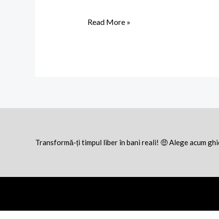
cu
Read More »
aplicația
Gamee
Prizes
Transformă-ți timpul liber în bani reali! 🤑 Alege acum gh