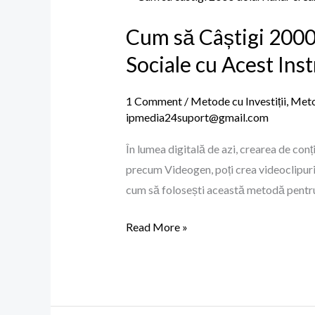
să
Cum să Câștigi 2000
Câștigi
2000-
Sociale cu Acest Ins
3000$
Lunar
1 Comment
/
Metode cu Investiții
,
Metod
Creând
ipmedia24suport@gmail.com
Videoclipuri
În lumea digitală de azi, crearea de conț
Scurte
precum Videogen, poți crea videoclipuri i
pe
cum să folosești această metodă pentr
Rețelele
Sociale
Read More »
cu
Acest
Instrument
AI