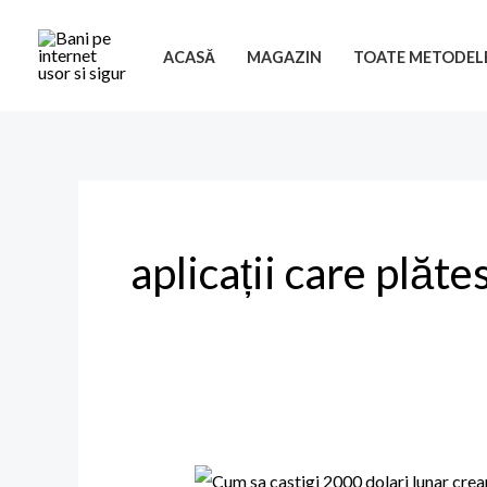
Skip
to
ACASĂ
MAGAZIN
TOATE METODEL
content
aplicații care plăt
Cum