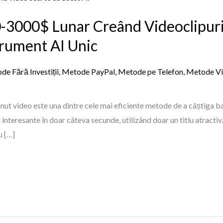
-3000$ Lunar Creând Videoclipuri 
trument AI Unic
e Fără Investiții
,
Metode PayPal
,
Metode pe Telefon
,
Metode V
inut video este una dintre cele mai eficiente metode de a câștiga ba
nteresante în doar câteva secunde, utilizând doar un titlu atractiv. Î
u […]