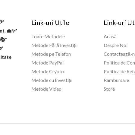
Link-uri Utile
Link-uri Ut
💳”
ent. 💼✨”
Toate Metodele
Acasă
✅📚”
Metode Fără Investiții
Despre Noi
”
Metode pe Telefon
Contactează-n
ltate
Metode PayPal
Politica de Con
Metode Crypto
Politica de Ret
Metode cu Investiții
Rambursare
Metode Video
Store