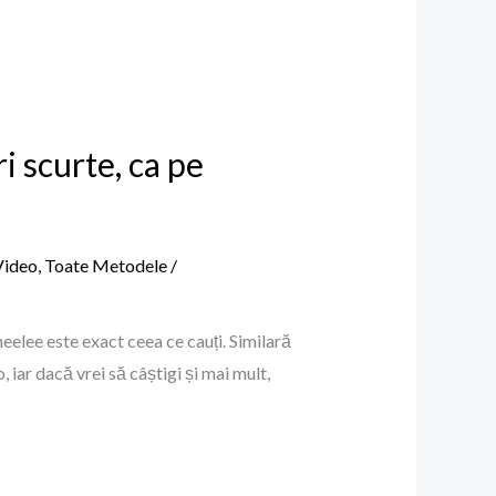
i scurte, ca pe
Video
,
Toate Metodele
/
eelee este exact ceea ce cauți. Similară
 iar dacă vrei să câștigi și mai mult,