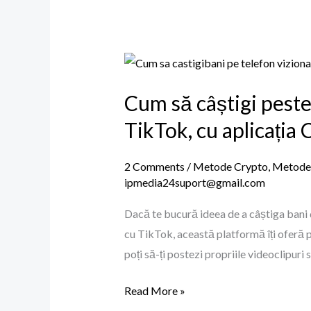
Unic
Cum
să
Cum să câștigi peste
câștigi
peste
TikTok, cu aplicația
2500$
lunar
2 Comments
/
Metode Crypto
,
Metode c
vizionând
ipmedia24suport@gmail.com
videoclipuri
Dacă te bucură ideea de a câștiga bani d
scurte,
cu TikTok, această platformă îți oferă po
ca
poți să-ți postezi propriile videoclipuri 
pe
TikTok,
Read More »
cu