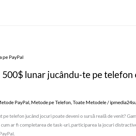
 500$ lunar jucându-te pe telefon
etode PayPal
,
Metode pe Telefon
,
Toate Metodele
/
ipmedia24s
 pe telefon jucând jocuri poate deveni o sursă reală de venit? Gam
, cum ar fi completarea de task-uri, participarea la jocuri distractive
 PayPal.