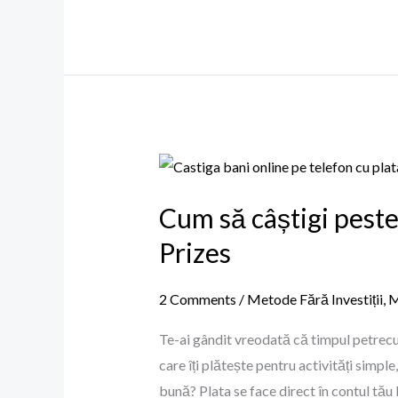
aplicația
Cheelee
Cum
să
Cum să câștigi peste
câștigi
peste
Prizes
500$
lunar
2 Comments
/
Metode Fără Investiții
,
M
jucându-
Te-ai gândit vreodată că timpul petrecut
te
care îți plătește pentru activități simple
pe
bună? Plata se face direct în contul tău
telefon